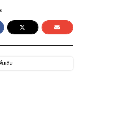
ร
ิ่มเติม