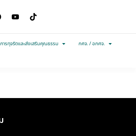
การทุจริตและส่งเสริมคุณธรรม
กศจ. / อกศจ.
ทาน ม.ท.ศ. ปี 2568 ผ่าน
ม