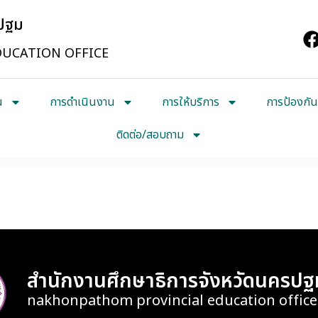
รปฐม
UCATION OFFICE
น
การดำเนินงาน
การให้บริการ
การป้องกัน
ติดต่อ/สอบถาม
ื่อนงานโครงการทุนการศึกษาพระราช
deo Conference System : VCS)
สำนักงานศึกษาธิการจังหวัดนครปฐ
nakhonpathom provincial education office