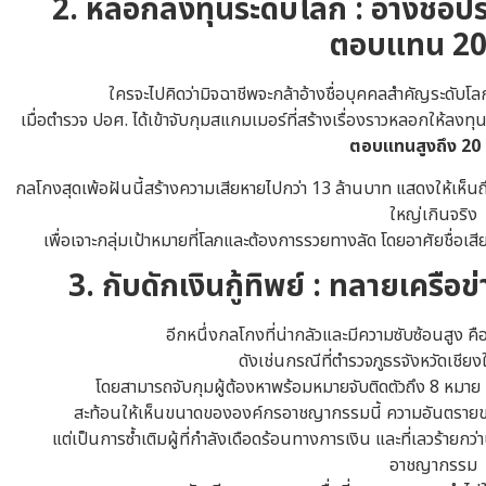
2. หลอกลงทุนระดับโลก : อ้างชื่อ
ตอบแทน 20 
ใครจะไปคิดว่ามิจฉาชีพจะกล้าอ้างชื่อบุคคลสำคัญระดับโลกเ
เมื่อตำรวจ ปอศ. ได้เข้าจับกุมสแกมเมอร์ที่สร้างเรื่องราวหลอกให้ลง
ตอบแทนสูงถึง 20 เ
กลโกงสุดเพ้อฝันนี้สร้างความเสียหายไปกว่า 13 ล้านบาท แสดงให้เห็นถึง
ใหญ่เกินจริง
เพื่อเจาะกลุ่มเป้าหมายที่โลภและต้องการรวยทางลัด โดยอาศัยชื่อเ
3. กับดักเงินกู้ทิพย์ : ทลายเคร
อีกหนึ่งกลโกงที่น่ากลัวและมีความซับซ้อนสูง คื
ดังเช่นกรณีที่ตำรวจภูธรจังหวัดเชียง
โดยสามารถจับกุมผู้ต้องหาพร้อมหมายจับติดตัวถึง 8 หมาย
สะท้อนให้เห็นขนาดขององค์กรอาชญากรรมนี้ ความอันตรายของ
แต่เป็นการซ้ำเติมผู้ที่กำลังเดือดร้อนทางการเงิน และที่เลวร้ายกว
อาชญากรรม