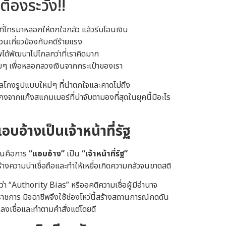
ต้องระวัง!!
่โทรมาหลอกให้ตกใจกลัว แล้วรีบโอนเงิน
ส่วนเกี่ยวข้องกับคดีร้ายแรง
พได้พัฒนาไปไกลกว่าที่เราคิดมาก
่อยๆ เพื่อหลอกลวงเงินจากกระเป๋าของเรา
กลโกงรูปแบบใหม่ๆ ที่น่าตกใจและคาดไม่ถึง
ลโกงจากแก๊งสแกมเมอร์ที่น่าจับตามองที่สุดในยุคนี้มีอะไร
อบอ้างเป็นเจ้าหน้าที่รัฐ
ั่นคือการ
“แอบอ้าง”
เป็น
“เจ้าหน้าที่รัฐ”
ร้างความน่าเชื่อถือและทำให้เหยื่อเกิดความกลัวจนขาดสติ
ียกว่า “Authority Bias” หรืออคติความเชื่อผู้มีอำนาจ
ราชการ มิจฉาชีพจึงใช้ช่องโหว่นี้สร้างสถานการณ์กดดัน
หลงเชื่อและทำตามคำสั่งแต่โดยดี