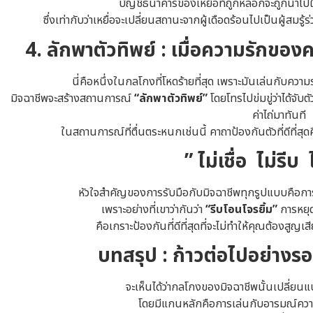
บัญชีธนาคารของเหยื่อที่ถูกหลอกจะถูกนำไปใ
ซึ่งเท่ากับว่าเหยื่อจะเปลี่ยนสถานะจากผู้เดือดร้อนไปเป็นผู้สมร
4. ลักพาตัวทิพย์ : เมื่อความรักของ
นี่คือหนึ่งในกลโกงที่โหดร้ายที่สุด เพราะมันเล่นกับ
มิจฉาชีพจะสร้างสถานการณ์
“ลักพาตัวทิพย์”
โดยโทรไปข่มขู่ว่าได้จั
ค่าไถ่มาทันที
ในสถานการณ์ที่ตื่นตระหนกเช่นนี้ คาถาป้องกันตัวที่ดีที่สุด
” ไม่เชื่อ ไม่รีบ
หัวใจสำคัญของการรับมือกับมิจฉาชีพทุกรูปแบบคือการต
เพราะอย่างที่เขาว่ากันว่า
“รีบโอนโจรยิ้ม”
การหยุด
คือเกราะป้องกันที่ดีที่สุดที่จะไม่ทำให้คุณต้องสูญเสี
บทสรุป : ก้าวต่อไปอย่างร
จะเห็นได้ว่ากลโกงของมิจฉาชีพนั้นเปลี่ย
โดยมีแกนหลักคือการเล่นกับอารมณ์ความ