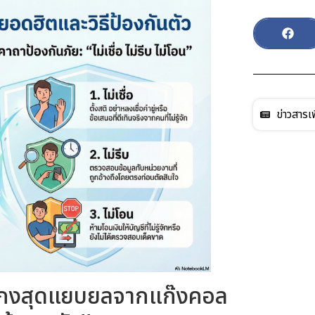
ข่าวสารเพ
กลโกงสุดแยบยลจากแก๊งคอล