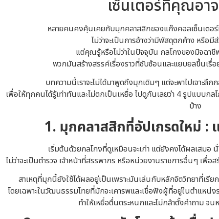
เซ็นเตอร์ที่คุณอาจ
หลายคนคงคุ้นเคยกับมุกคลาสสิกของแก๊งคอลเซ็นเตอร์ที
ไม่ว่าจะเป็นการอ้างว่ามีพัสดุตกค้าง หรือมี
แต่คุณรู้หรือไม่ว่าในปัจจุบัน กลโกงของมิจฉาชี
พวกมันสร้างสรรค์เรื่องราวที่ซับซ้อนและแยบยลขึ้นเรื
บทความนี้เราจะไม่ได้มาพูดถึงมุกเดิมๆ แต่จะพาไปเจาะลึก
เพื่อให้ทุกคนได้รู้เท่าทันและไม่ตกเป็นเหยื่อ ไปดูกันเลยว่า 4 รูปแบบก
บ้าง
1. มุกคลาสสิกที่อัปเกรดใหม่ : แ
เริ่มต้นด้วยกลโกงที่ดูเหมือนจะเก่า แต่ยังคงได้ผลเสมอ น
ไม่ว่าจะเป็นตำรวจ เจ้าหน้าที่สรรพากร หรือหน่วยงานราชการอื่นๆ เพื่อส
สาเหตุที่มุกนี้ยังใช้ได้ผลอยู่เป็นเพราะมันเล่นกับหลักจิตวิทยาที่เร
โดยเฉพาะในวัฒนธรรมไทยที่มักจะเคารพและเชื่อฟังผู้ที่อยู่ในตำแหน่ง
ทำให้เหยื่อตื่นตระหนกและไม่กล้าตั้งคำถาม จน