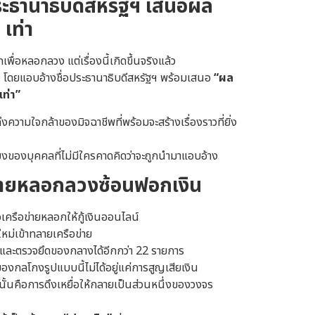
ประธานาธิบดีสหรัฐฯ เสนอผล
เท่า
พื่อหลอกลวง แต่เรื่องนี้เกิดขึ้นจริงแล้ว
ทุน โดยแอบอ้างชื่อประธานาธิบดีสหรัฐฯ พร้อมเสนอ
“ผล
ท่า”
ความใจกล้าของมิจฉาชีพที่พร้อมจะสร้างเรื่องราวที่ยิ่ง
สียงของบุคคลที่ไม่มีใครคาดคิดว่าจะถูกนำมาแอบอ้าง
ือข่ายหลอกลวงซ้อนฟอกเงิน
อเครือข่ายหลอกให้กู้เงินออนไลน์
ใหม่เข้าทลายเครือข่าย
 และตรวจยึดของกลางได้อีกกว่า 22 รายการ
กลโกงรูปแบบนี้ไม่ได้อยู่แค่การสูญเสียเงิน
่านั้นคือการดึงเหยื่อให้กลายเป็นส่วนหนึ่งของวงจร