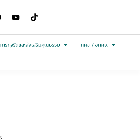
การทุจริตและส่งเสริมคุณธรรม
กศจ. / อกศจ.
ร