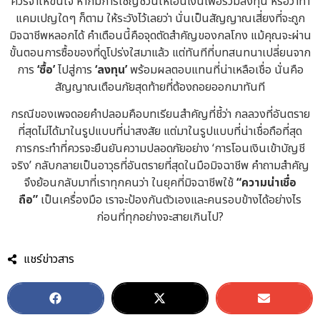
ควรจำให้ขึ้นใจ หากมีการเชิญชวนให้โอนเงินเพื่อร่วมลงทุน หรือว่าทำ
แคมเปญใดๆ ก็ตาม ให้ระวังไว้เลยว่า นั่นเป็นสัญญาณเสี่ยงที่จะถูก
มิจฉาชีพหลอกได้ คำเตือนนี้คือจุดตัดสำคัญของกลโกง แม้คุณจะผ่าน
ขั้นตอนการซื้อของที่ดูโปร่งใสมาแล้ว แต่ทันทีที่บทสนทนาเปลี่ยนจาก
การ
‘ซื้อ’
ไปสู่การ
‘ลงทุน’
พร้อมผลตอบแทนที่น่าเหลือเชื่อ นั่นคือ
สัญญาณเตือนภัยสุดท้ายที่ต้องถอยออกมาทันที
กรณีของเพจดอยคำปลอมคือบทเรียนสำคัญที่ชี้ว่า กลลวงที่อันตราย
ที่สุดไม่ได้มาในรูปแบบที่น่าสงสัย แต่มาในรูปแบบที่น่าเชื่อถือที่สุด
การกระทำที่ควรจะยืนยันความปลอดภัยอย่าง ‘การโอนเงินเข้าบัญชี
จริง’ กลับกลายเป็นอาวุธที่อันตรายที่สุดในมือมิจฉาชีพ คำถามสำคัญ
จึงย้อนกลับมาที่เราทุกคนว่า ในยุคที่มิจฉาชีพใช้
“ความน่าเชื่อ
ถือ”
เป็นเครื่องมือ เราจะป้องกันตัวเองและคนรอบข้างได้อย่างไร
ก่อนที่ทุกอย่างจะสายเกินไป?
แชร์ข่าวสาร