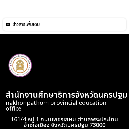
ข่าวสารเพิ่มเติม
สำนักงานศึกษาธิการจังหวัดนครปฐม
nakhonpathom provincial education
office
161/4 หมู่ 1 ถนนเพชรเกษม ตำบลพระประโทน
อำเภอเมือง จังหวัดนครปฐม 73000