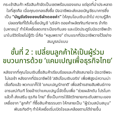
กระเช้าสินค้า หรือสินค้าจัดเป็นเซตพร้อมของแถม แต่จุดที่น่าประหลาด
ใจที่สุดคือ เมื่อคุณตกลงสั่งซื้อ มิจฉาชีพจะส่งเลขบัญชีธนาคารซึ่ง
เป็น
“บัญชีจริงของบริษัทดอยคำ”
ให้คุณโอนเงินเข้าไป ความรู้สึก
ปลอดภัยที่ได้เห็นชื่อบัญชี ‘บริษัท ดอยคำผลิตภัณฑ์อาหาร จำกัด
(มหาชน)’ ทำให้เหยื่อลดเกราะป้องกันลง และเปิดประตูรับมิจฉาชีพเข้า
มาในชีวิตโดยไม่รู้ตัว นี่คือ “หลุมพราง” ด่านแรกที่มิจฉาชีพวางไว้อย่าง
สมบูรณ์แบบ
ขั้นที่ 2 : เปลี่ยนลูกค้าให้เป็นผู้ร่วม
ขบวนการด้วย ‘แคมเปญเพื่อธุรกิจไทย’
หลังจากที่คุณโอนเงินซื้อสินค้าเรียบร้อยและกำลังสบายใจ มิจฉาชีพจะ
ไม่รอช้า หลังจากที่มิจฉาชีพใช้ ‘สลิปโอนเงินจริง’ เพื่อพิสูจน์ความน่า
เชื่อถือแล้ว พวกเขาก็ใช้ ‘แคมเปญรักชาติ’ เพื่อสร้างสายสัมพันธ์ทาง
อารมณ์ทันที โดยอ้างว่าแคมเปญนี้จัดขึ้นเพื่อ “ช่วยผลักดัน โปรโมท
แล้วก็ ส่งเสริม ธุรกิจ ไทย” ซึ่งเป็นการใช้จิตวิทยายกระดับสถานะของ
เหยื่อจาก “ลูกค้า” ที่ซื้อสินค้าธรรมดา ให้กลายเป็น “ผู้ร่วมสนับสนุน”
พันธกิจดีๆ ทำให้เหยื่อเริ่มเปิดใจและคล้อยตามได้ง่ายขึ้น