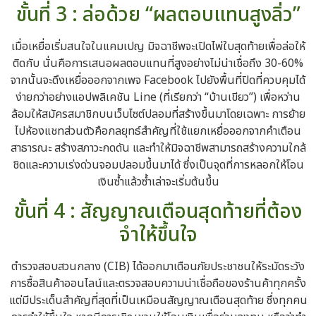
ขั้นที่ 3 : ล่อด้วย “ผลตอบแทนสูงลิ่ว”
เมื่อเหยื่อเริ่มสนใจในแคมเปญ มิจฉาชีพจะเปิดไพ่ใบสุดท้ายเพื่อล่อให้
ติดกับ นั่นคือการเสนอผลตอบแทนที่สูงอย่างไม่น่าเชื่อถึง 30-60%
จากนั้นจะดึงเหยื่อออกจากเพจ Facebook ไปยังพื้นที่ปิดที่ควบคุมได้
ง่ายกว่าอย่างแอปพลิเคชัน Line (ที่เรียกว่า “บ้านเขียว”) เพื่อหว่าน
ล้อมให้สมัครสมาชิกบนเว็บไซต์ปลอมที่สร้างขึ้นมาโดยเฉพาะ การย้าย
ไปห้องแชทส่วนตัวคือกลยุทธ์สำคัญที่ใช้แยกเหยื่อออกจากคำเตือน
สาธารณะ สร้างสภาวะกดดัน และทำให้มิจฉาชีพสามารถสร้างความใกล้
ชิดและความเร่งด่วนจอมปลอมขึ้นมาได้ ซึ่งเป็นจุดที่การหลอกให้โอน
เงินซ้ำแล้วซ้ำเล่าจะเริ่มต้นขึ้น
ขั้นที่ 4 : สัญญาณเตือนสุดท้ายที่ต้อง
จำให้ขึ้นใจ
ตำรวจสอบสวนกลาง (CIB) ได้ออกมาเตือนภัยประชาชนให้ระมัดระวัง
การซื้อสินค้าออนไลน์และตรวจสอบความน่าเชื่อถือของร้านค้าทุกครั้ง
แต่มีประเด็นสำคัญที่สุดที่เป็นเหมือนสัญญาณเตือนสุดท้าย ซึ่งทุกคน