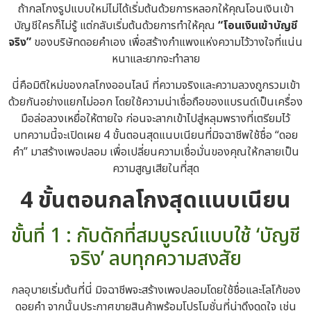
ถ้ากลโกงรูปแบบใหม่ไม่ได้เริ่มต้นด้วยการหลอกให้คุณโอนเงินเข้า
บัญชีใครก็ไม่รู้ แต่กลับเริ่มต้นด้วยการทำให้คุณ
“โอนเงินเข้าบัญชี
จริง”
ของบริษัทดอยคำเอง เพื่อสร้างกำแพงแห่งความไว้วางใจที่แน่น
หนาและยากจะทำลาย
นี่คือมิติใหม่ของกลโกงออนไลน์ ที่ความจริงและความลวงถูกรวมเข้า
ด้วยกันอย่างแยกไม่ออก โดยใช้ความน่าเชื่อถือของแบรนด์เป็นเครื่อง
มือล่อลวงเหยื่อให้ตายใจ ก่อนจะลากเข้าไปสู่หลุมพรางที่เตรียมไว้
บทความนี้จะเปิดเผย 4 ขั้นตอนสุดแนบเนียนที่มิจฉาชีพใช้ชื่อ “ดอย
คำ” มาสร้างเพจปลอม เพื่อเปลี่ยนความเชื่อมั่นของคุณให้กลายเป็น
ความสูญเสียในที่สุด
4 ขั้นตอนกลโกงสุดแนบเนียน
ขั้นที่ 1 : กับดักที่สมบูรณ์แบบใช้ ‘บัญชี
จริง’ ลบทุกความสงสัย
กลอุบายเริ่มต้นที่นี่ มิจฉาชีพจะสร้างเพจปลอมโดยใช้ชื่อและโลโก้ของ
ดอยคำ จากนั้นประกาศขายสินค้าพร้อมโปรโมชั่นที่น่าดึงดูดใจ เช่น