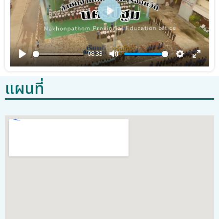
วิดีทัศน์
Play
08:33
Play
Mute
Settings
Enter 
แผนที่