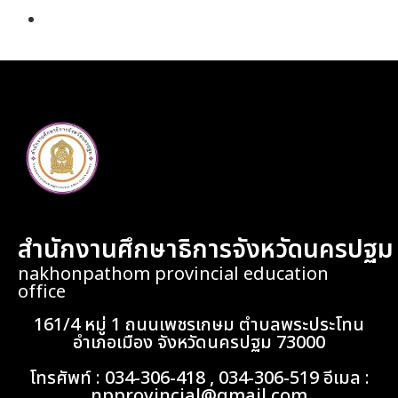
กฎ ก.ค.ศ. ว่าด้วยอำนาจการลงโทษภาคทัณฑ์ ตัดเดือน หรือลด
เงินเดือน พ.ศ. 2561
สำนักงานศึกษาธิการจังหวัดนครปฐม
nakhonpathom provincial education
office
161/4 หมู่ 1 ถนนเพชรเกษม ตำบลพระประโทน
อำเภอเมือง จังหวัดนครปฐม 73000
โทรศัพท์ : 034-306-418 , 034-306-519 อีเมล :
npprovincial@gmail.com