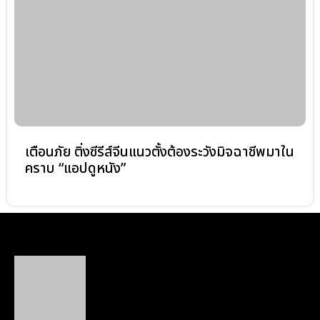
เตือนภัย ติ่งซีรีส์จีนแนวตั้งต้องระวังมิจฉาชีพมาใน
คราบ “แอปดูหนัง”
สำนักงานศึกษาธิการจังหวัดนครปฐม
nakhonpathom provincial education
office