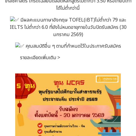
เภสัชศาสตร์ เกรดเฉลี่ยนตลอดหลักสูตรไม่ต่ำกว่า 3.50 หรือเทียบเท่า
ได้ไม่ต่ำกว่านี้
มีผลคะแนนภาษาอังกฤษ TOFEL(iBT)ไม่ต่ำกว่า 79 และ
IELTS ไม่ต่ำกว่า 6.0 ที่ยังไม่หมดอายุภายในวันปิดรับสมัคร (30
มกราคม 2569)
คุณสมบัติอื่น ๆ ตามที่กำหนดไว้ในประกาศรับสมัคร
รายละเอียดเพิ่มเติม >
https://www.ocsc.go.th/?
post_type=scholarship&p=115511