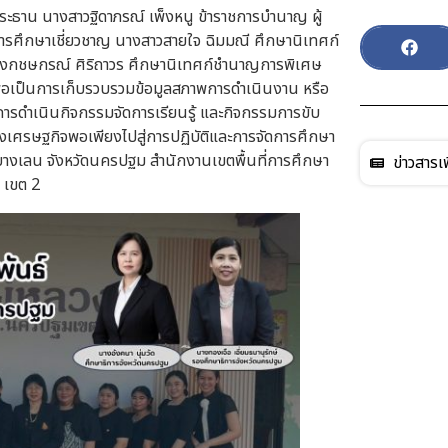
ระธาน นางสาวฐิดาภรณ์ เพ็งหนู ข้าราชการบำนาญ ผู้
ารศึกษาเชี่ยวชาญ นางสาวสายใจ ฉิมมณี ศึกษานิเทศก์
กชษกรณ์ ศิริถาวร ศึกษานิเทศก์ชำนาญการพิเศษ
่อเป็นการเก็บรวบรวมข้อมูลสภาพการดำเนินงาน หรือ
รดำเนินกิจกรรมจัดการเรียนรู้ และกิจกรรมการขับ
ศรษฐกิจพอเพียงไปสู่การปฏิบัติและการจัดการศึกษา
บางเลน จังหวัดนครปฐม สำนักงานเขตพื้นที่การศึกษา
ข่าวสารเพ
เขต 2