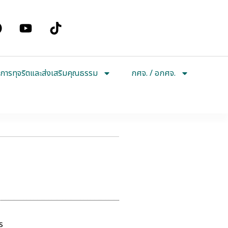
การทุจริตและส่งเสริมคุณธรรม
กศจ. / อกศจ.
ร