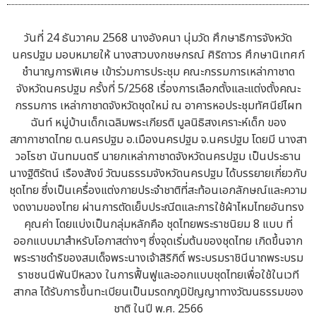
วันที่ 24 ธันวาคม 2568 นางอังคนา นุ่มวัด ศึกษาธิการจังหวัด
นครปฐม มอบหมายให้ นางสาวบงกชษกรณ์ ศิริถาวร ศึกษานิเทศก์
ชำนาญการพิเศษ เข้าร่วมการประชุม คณะกรรมการเหล่ากาชาด
จังหวัดนครปฐม ครั้งที่ 5/2568 เรื่องการเลือกตั้งและแต่งตั้งคณะ
กรรมการ เหล่ากาชาดจังหวัดชุดใหม่ ณ อาคารหอประชุมทัศนีย์ไผท
ฉันท์ หมู่บ้านเด็กเฉลิมพระเกียรติ มูลนิธิสงเคราะห์เด็ก ของ
สภากาชาดไทย ต.นครปฐม อ.เมืองนครปฐม จ.นครปฐม โดยมี นางสา
วอโรชา นันทมนตรี นายกเหล่ากาชาดจังหวัดนครปฐม เป็นประธาน
นางฐิติรัตน์ เรืองสังข์ วัฒนธรรมจังหวัดนครปฐม ได้บรรยายเกี่ยวกับ
ชุดไทย ซึ่งเป็นเครื่องแต่งกายประจำชาติที่สะท้อนเอกลักษณ์และความ
งดงามของไทย ผ่านการตัดเย็บประณีตและการใช้ผ้าไหมไทยอันทรง
คุณค่า โดยแบ่งเป็นกลุ่มหลักคือ ชุดไทยพระราชนิยม 8 แบบ ที่
ออกแบบมาสำหรับโอกาสต่างๆ ซึ่งจุดเริ่มต้นของชุดไทย เกิดขึ้นจาก
พระราชดำริของสมเด็จพระนางเจ้าสิริกิติ์ พระบรมราชินีนาถพระบรม
ราชชนนีพันปีหลวง ในการฟื้นฟูและออกแบบชุดไทยเพื่อใช้ในเวที
สากล ได้รับการขึ้นทะเบียนเป็นมรดกภูมิปัญญาทางวัฒนธรรมของ
ชาติ ในปี พ.ศ. 2566