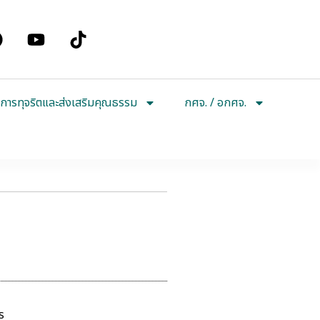
การทุจริตและส่งเสริมคุณธรรม
กศจ. / อกศจ.
ร