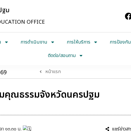
รปฐม
UCATION OFFICE
น
การดำเนินงาน
การให้บริการ
การป้องกัน
ติดต่อ/สอบถาม
569
หน้าแรก
ิมคุณธรรมจังหวัดนครปฐม
วลา ๑๓.๓๐ น.
แชร์ข่าวสา