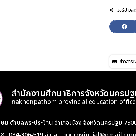
แชร์ข่าวสา
ข่าวสารเพ
สำนักงานศึกษาธิการจังหวัดนครปฐ
nakhonpathom provincial education office
เกษม ตำบลพระประโทน อำเภอเมือง จังหวัดนครปฐม 730
418 , 034-306-519 อีเมล : npprovincial@gmail.com