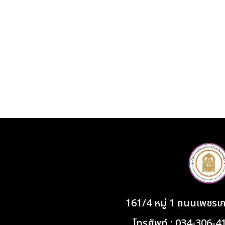
161/4 หมู่ 1 ถนนเพชร
โทรศัพท์ : 034-306-