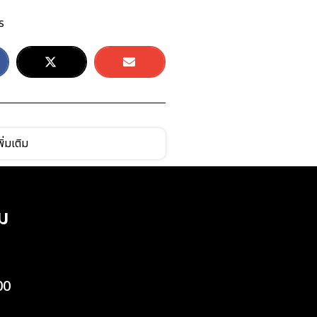
ร
ิ่มเติม
ม
00