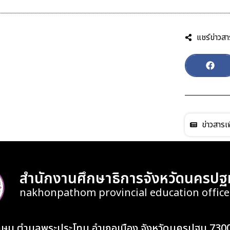
แชร์ข่าวสา
ข่าวสารเพ
สำนักงานศึกษาธิการจังหวัดนครปฐ
nakhonpathom provincial education office
เกษม ตำบลพระประโทน อำเภอเมือง จังหวัดนครปฐม 730