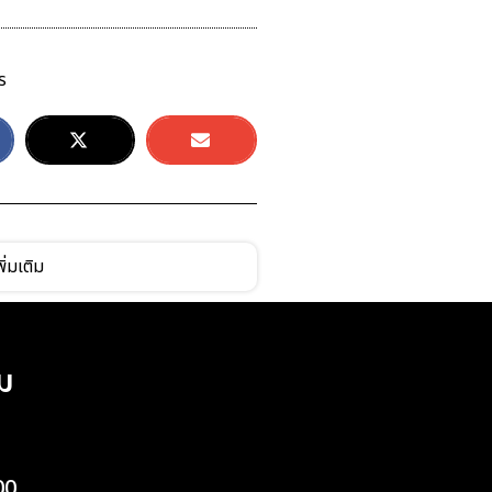
ร
ิ่มเติม
ม
00