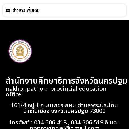
ข่าวสารเพิ่มเติม
สำนักงานศึกษาธิการจังหวัดนครปฐม
nakhonpathom provincial education
office
161/4 หมู่ 1 ถนนเพชรเกษม ตำบลพระประโทน
อำเภอเมือง จังหวัดนครปฐม 73000
โทรศัพท์ : 034-306-418 , 034-306-519 อีเมล :
npprovincial@gmail.com