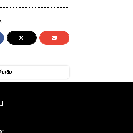
ร
ิ่มเติม
ม
00