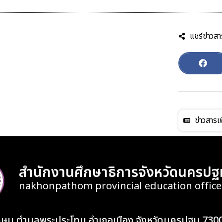
แชร์ข่าวสา
ข่าวสารเพ
สำนักงานศึกษาธิการจังหวัดนครปฐ
nakhonpathom provincial education office
เกษม ตำบลพระประโทน อำเภอเมือง จังหวัดนครปฐม 730