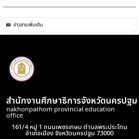
ข่าวสารเพิ่มเติม
สำนักงานศึกษาธิการจังหวัดนครปฐม
nakhonpathom provincial education
office
161/4 หมู่ 1 ถนนเพชรเกษม ตำบลพระประโทน
อำเภอเมือง จังหวัดนครปฐม 73000