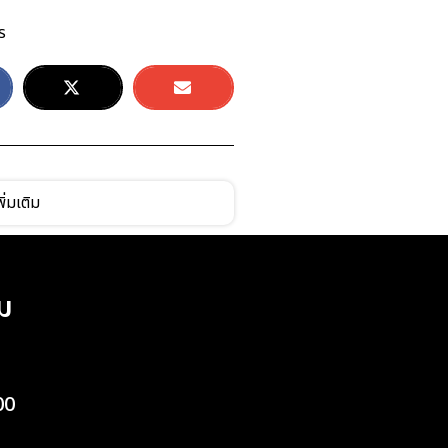
ร
ิ่มเติม
ม
00