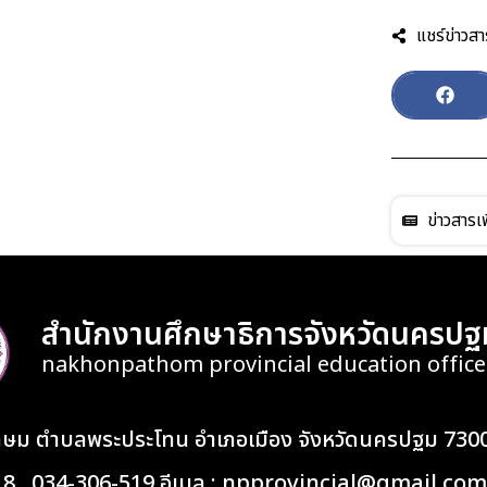
แชร์ข่าวสา
ข่าวสารเพ
สำนักงานศึกษาธิการจังหวัดนครปฐ
nakhonpathom provincial education office
เกษม ตำบลพระประโทน อำเภอเมือง จังหวัดนครปฐม 730
418 , 034-306-519 อีเมล : npprovincial@gmail.com