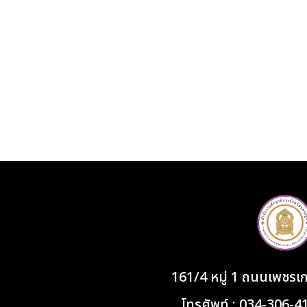
161/4 หมู่ 1 ถนนเพชร
โทรศัพท์ : 034-306-