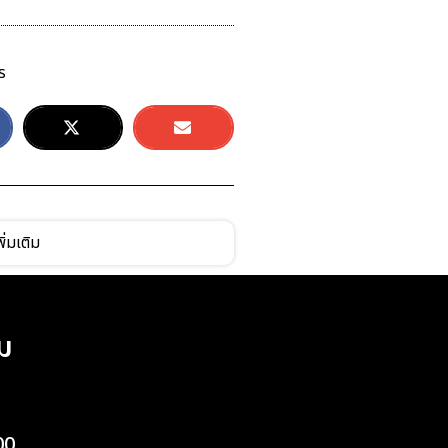
ร
ิ่มเติม
ม
00