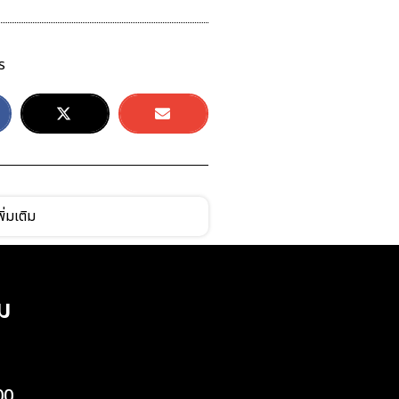
ร
ิ่มเติม
ม
00