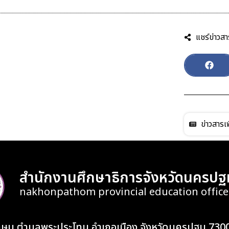
แชร์ข่าวสา
ข่าวสารเพ
สำนักงานศึกษาธิการจังหวัดนครปฐ
nakhonpathom provincial education office
เกษม ตำบลพระประโทน อำเภอเมือง จังหวัดนครปฐม 730