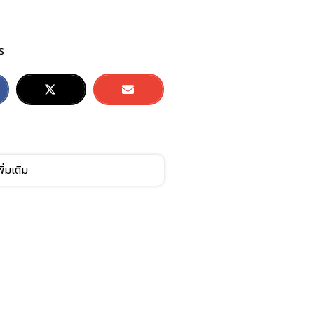
ร
ิ่มเติม