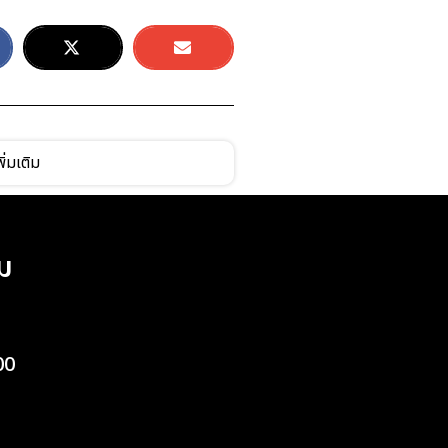
ิ่มเติม
ม
00