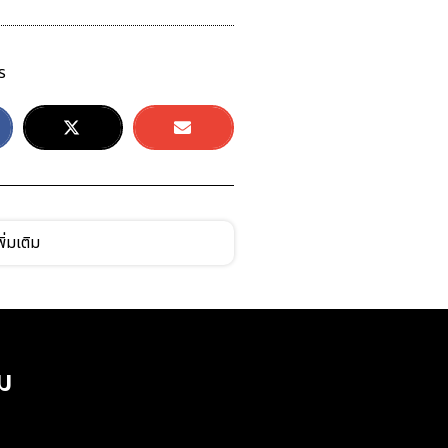
ร
ิ่มเติม
ม