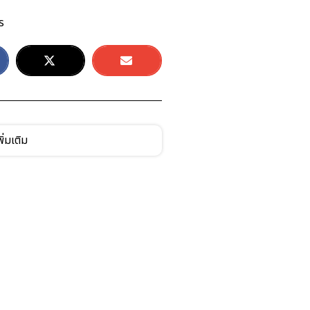
ร
ิ่มเติม