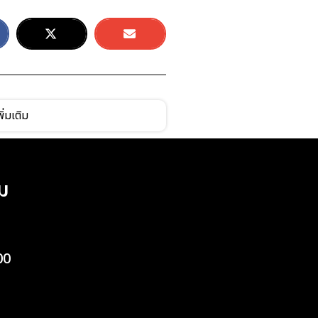
ิ่มเติม
ม
00