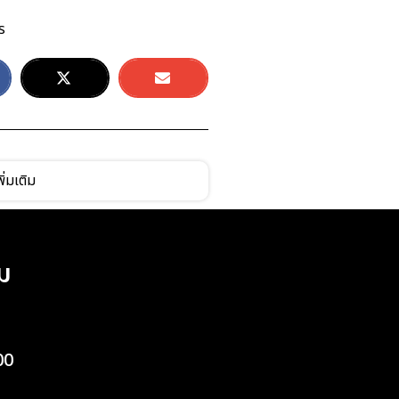
ร
ิ่มเติม
ม
00