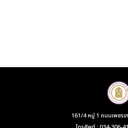
161/4 หมู่ 1 ถนนเพชร
โทรศัพท์ : 034-306-