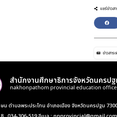
แชร์ข่าวสา
ข่าวสารเพ
สำนักงานศึกษาธิการจังหวัดนครปฐ
nakhonpathom provincial education office
เกษม ตำบลพระประโทน อำเภอเมือง จังหวัดนครปฐม 730
418 , 034-306-519 อีเมล : npprovincial@gmail.com