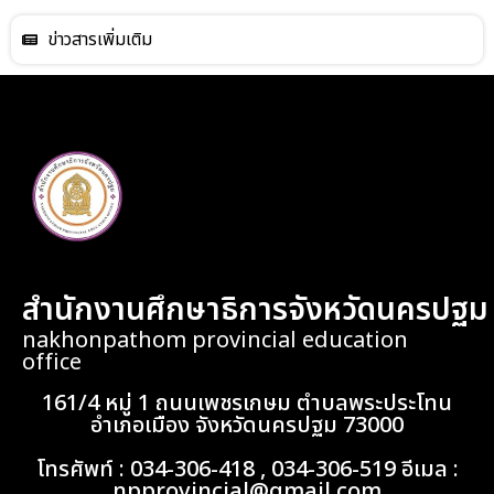
ข่าวสารเพิ่มเติม
สำนักงานศึกษาธิการจังหวัดนครปฐม
nakhonpathom provincial education
office
161/4 หมู่ 1 ถนนเพชรเกษม ตำบลพระประโทน
อำเภอเมือง จังหวัดนครปฐม 73000
โทรศัพท์ : 034-306-418 , 034-306-519 อีเมล :
npprovincial@gmail.com