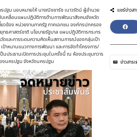
นครปฐม มอบหมายให้ นางณิชชารัช เนาวรัตน์ ผู้อำนวย
แชร์ข่าวสา
ะขับเคลื่อนแผนปฏิบัติการด้านการพัฒนาสังคมจังหวัด
กี่ยวข้อง หน่วยงานภาครัฐ ภาคเอกชน องค์กรปกครอง
บยุทธศาสตร์ชาติ นโยบายรัฐบาล แผนปฏฺิบัติการกระทร
จังหวัดและการระดมความคิดเห็นสถานการณ์ของกลุ่มเป้า
นา เป้าหมานแนวทางการพัฒนา และการจัดทำโครงการ/
ป็นประธานเปิดการประชุมในครั้งนี้ ณ ห้องประชุมทวาร
เมืองนครปฐม จังหวัดนครปฐม
ข่าวสารเพ