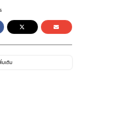
ร
ิ่มเติม