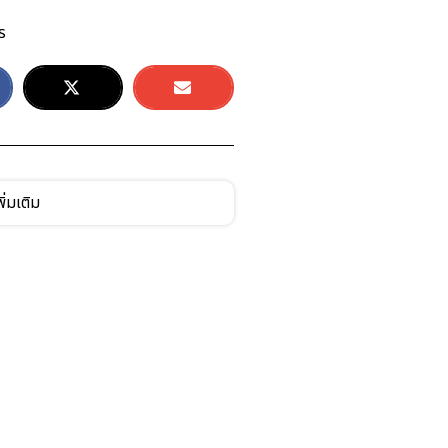
ร
ิ่มเติม