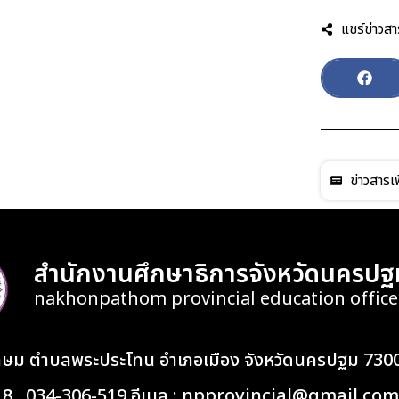
แชร์ข่าวสา
ข่าวสารเพ
สำนักงานศึกษาธิการจังหวัดนครปฐ
nakhonpathom provincial education office
เกษม ตำบลพระประโทน อำเภอเมือง จังหวัดนครปฐม 730
418 , 034-306-519 อีเมล : npprovincial@gmail.com