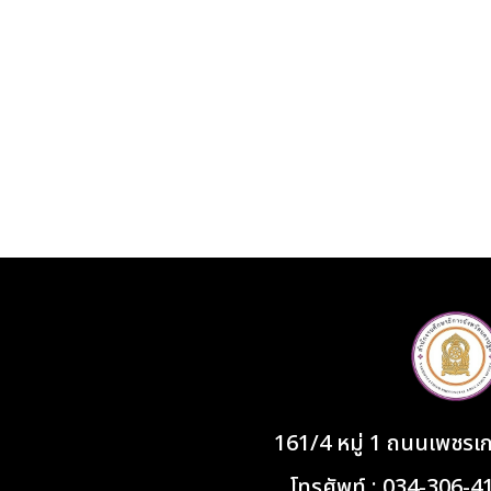
161/4 หมู่ 1 ถนนเพชร
โทรศัพท์ : 034-306-