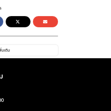
ร
ิ่มเติม
ม
00