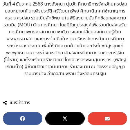
วันที่ 4 ธันวาคม 2568 นางอังคนา นุ่มวัด ศึกษาธิการจังหวัดนครปฐม
มอบหมายให้ นายจิรประวัติ ศรีวัฒนทรัพย์ ศึกษานิเทศก์ชำนาญการ
ศธจ.นครปฐม ร่วมเป็นสักขีพยานในพิธีลงนามบันทึกข้อตกลงความ
ร่วมมือ (MOU) ด้านการศึกษา โดยมีวัตถุประสงค์เพื่อร่วมกันส่งเสริม
การศึกษาพุทธศาสนานานาชาติ,การแลกเปลี่ยนองค์ความรู้ด้าน
พระพุทธศาสนา,และการร่วมมือในงานบริหารจัดการด้านการศึกษา
ระหว่างสองประเทศเพื่อให้เกิดความก้าวหน้าและประโยชน์สูงสุดแก่
พระพุทธศาสนา ระหว่างมหาวิทยาลัยสงฆ์เหยียบกวง สาธารณรัฐจีน
(ไต้หวัน) และโรงเรียนศรีวิชาวิทยา โดยมี องสรพจนสุนทร,ดร. (พิสิษฐ์
เถี่ยนบ๊าว) ผู้ช่วยปลัดขวาอนัมนิกาย ร่วมลงนาม ณ วัดธรรมปัญญา
รามบางม่วง อำเภอสามพราน จังหวัดนครปฐม
แชร์ข่าวสาร