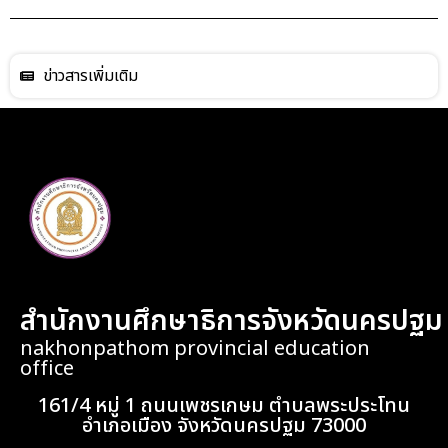
ข่าวสารเพิ่มเติม
สำนักงานศึกษาธิการจังหวัดนครปฐม
nakhonpathom provincial education
office
161/4 หมู่ 1 ถนนเพชรเกษม ตำบลพระประโทน
อำเภอเมือง จังหวัดนครปฐม 73000