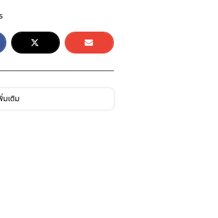
ร
ิ่มเติม