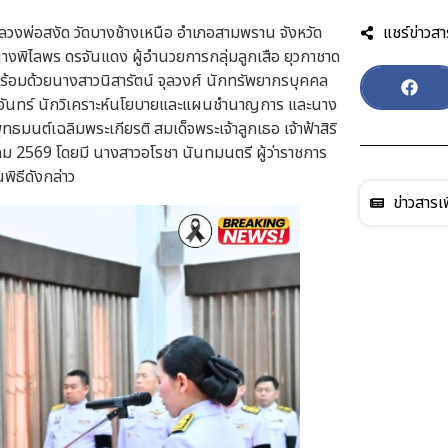
หลวงพ่อสงัด วัดบางช้างเหนือ อำเภอสามพราน จังหวัด
แชร์ข่าวสา
งพิไลพร ดรจันแดง ผู้อำนวยการกลุ่มลูกเสือ ยุวกาชาด
พร้อมด้วยนางสาวนิสารัตน์ จุลวงศ์ นักทรัพยากรบุคคล
ภาจันทร์ นักวิเคราะห์นโยบายและแผนชำนาญการ และนาง
ทธมนต์เฉลิมพระเกียรติ สมเด็จพระเจ้าลูกเธอ เจ้าฟ้าสิริ
ม 2569 โดยมี นางสาวอโรชา นันทมนตรี ผู้ว่าราชการ
ิธีดังกล่าว
ข่าวสารเพ