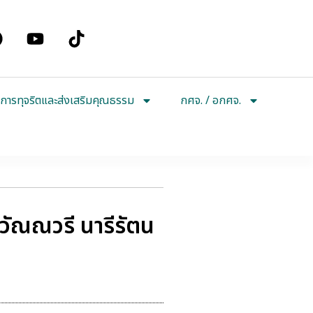
การทุจริตและส่งเสริมคุณธรรม
กศจ. / อกศจ.
ิวัณณวรี นารีรัตน