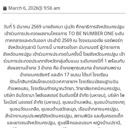
March 6, 2026
9:56 am
วันที่ 5 มีนาคม 2569 นางอังคนา นุ่มวัด ศึกษาธิการจังหวัดนครปฐม
เข้าร่วมการประกวดผลงานโครงการ TO BE NUMBER ONE ระดับ
ภาคกลางและตะวันออก ประจำปี 2569 ณ โรงแรมเอเชีย แอร์พอร์ท
จังหวัดปทุมธานี ในการนี้ นางสาวอโรชา นันทมนตรี ผู้ว่าราชการ
จังหวัดนครปฐม เข้าร่วมการประกวดในครั้งนี้ โดยจังหวัดนครปฐม เข้า
ร่วมการประกวดประเภทจังหวัดกลุ่มต้นแบบ ระดับทองปีที่ 1 พร้อมกับ
ส่งผลงานอำเภอ 3 อำเภอ คือ อำเภอพุทธมณฑล อำเภอสามพราน
อำเภอนครชัยศรี และอีก 17 ชมรม ได้แก่ โรงเรียน
รัตนโกสินทร์สมโภชบวรนิเวศศาลายาฯ โรงเรียนมัธยมฐานบิน
กำแพงแสน, โรงเรียนภัทรญาณวิทยา, วิทยาลัยเทคนิคนครปฐม,
บริษัท อินโดรามา โพลีเอสเตอร์ อินดันตรี้ส์ จำกัด (มหาชน), บริษัท ไพ
โอเนียร์ มอเตอร์ จำกัด (มหาชน), ชุมชนบ้านเพลิน, ชุมชนบ้านดงเกตุ
ชุมชนวัดมะเกลือ, ชุมชนตำบลวัดละมุด, เรือนจำกลางนครปฐม,
สำนักงานคุมประพฤติจังหวัดนครปฐม, สถานพินิจ และคุ้มครองเด็ก
และเยาวชนจังหวัดนครปฐม, ศูนย์ฝึกและอบรมฯ หญิงบ้านปรานี,