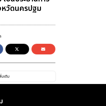
จังหวัดนครปฐม
ร
ิ่มเติม
ม