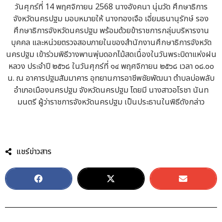
วันศุกร์ที่ 14 พฤศจิกายน 2568 นางอังคนา นุ่มวัด ศึกษาธิการ
จังหวัดนครปฐม มอบหมายให้ นางทองเจือ เอี่ยมธนานุรักษ์ รอง
ศึกษาธิการจังหวัดนครปฐม พร้อมด้วยข้าราชการกลุ่มบริหารงาน
บุคคล และหน่วยตรวจสอบภายในของสำนักงานศึกษาธิการจังหวัด
นครปฐม เข้าร่วมพิธีวางพานพุ่มดอกไม้สดเนื่องในวันพระบิดาแห่งฝน
หลวง ประจำปี ๒๕๖๘ ในวันศุกร์ที่ ๑๔ พฤศจิกายน ๒๕๖๘ เวลา ๐๘.๐๐
น. ณ อาคารปฐมสัมมาคาร อุทยานการอาชีพชัยพัฒนา ตำบลบ่อพลับ
อำเภอเมืองนครปฐม จังหวัดนครปฐม โดยมี นางสาวอโรชา นันท
มนตรี ผู้ว่าราชการจังหวัดนครปฐม เป็นประธานในพิธีดังกล่าว
แชร์ข่าวสาร