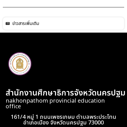
ข่าวสารเพิ่มเติม
สำนักงานศึกษาธิการจังหวัดนครปฐม
nakhonpathom provincial education
office
161/4 หมู่ 1 ถนนเพชรเกษม ตำบลพระประโทน
อำเภอเมือง จังหวัดนครปฐม 73000