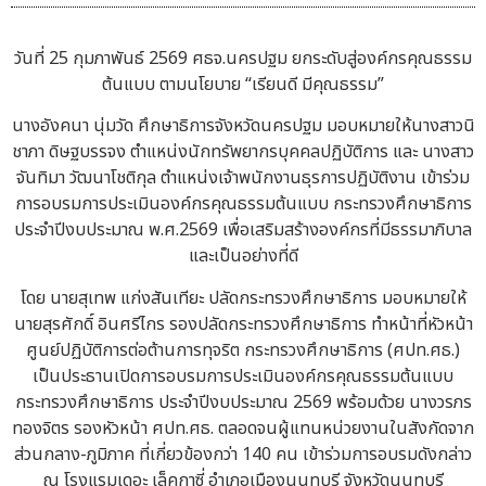
วันที่ 25 กุมภาพันธ์ 2569 ศธจ.นครปฐม ยกระดับสู่องค์กรคุณธรรม
ต้นแบบ ตามนโยบาย “เรียนดี มีคุณธรรม”
นางอังคนา นุ่มวัด ศึกษาธิการจังหวัดนครปฐม มอบหมายให้นางสาวนิ
ชาภา ดิษฐบรรจง ตำแหน่งนักทรัพยากรบุคคลปฏิบัติการ และ นางสาว
จันทิมา วัฒนาโชติกุล ตำแหน่งเจ้าพนักงานธุรการปฏิบัติงาน เข้าร่วม
การอบรมการประเมินองค์กรคุณธรรมต้นแบบ กระทรวงศึกษาธิการ
ประจำปีงบประมาณ พ.ศ.2569 เพื่อเสริมสร้างองค์กรที่มีธรรมาภิบาล
และเป็นอย่างที่ดี
โดย นายสุเทพ แก่งสันเทียะ ปลัดกระทรวงศึกษาธิการ มอบหมายให้
นายสุรศักดิ์ อินศรีไกร รองปลัดกระทรวงศึกษาธิการ ทำหน้าที่หัวหน้า
ศูนย์ปฏิบัติการต่อต้านการทุจริต กระทรวงศึกษาธิการ (ศปท.ศธ.)
เป็นประธานเปิดการอบรมการประเมินองค์กรคุณธรรมต้นแบบ
กระทรวงศึกษาธิการ ประจำปีงบประมาณ 2569 พร้อมด้วย นางวรภร
ทองจิตร รองหัวหน้า ศปท.ศธ. ตลอดจนผู้แทนหน่วยงานในสังกัดจาก
ส่วนกลาง-ภูมิภาค ที่เกี่ยวข้องกว่า 140 คน เข้าร่วมการอบรมดังกล่าว
ณ โรงแรมเดอะ เล็คกาซี่ อำเภอเมืองนนทบุรี จังหวัดนนทบุรี