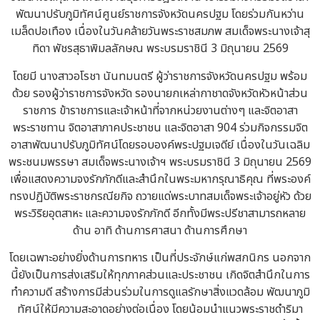
พัฒนาปรับภูมิทัศน์ศูนย์ราชการจังหวัดนครปฐม โดยร่วมกันหว่าน
เมล็ดปอเทือง เนื่องในวันคล้ายวันพระราชสมภพ สมเด็จพระนางเจ้าสุ
ทิดา พัชรสุธาพิมลลักษณ พระบรมราชินี 3 มิถุนายน 2569
โดยมี นางสาวอโรชา นันทมนตรี ผู้ว่าราชการจังหวัดนครปฐม พร้อม
ด้วย รองผู้ว่าราชการจังหวัด รองนายกเหล่ากาชาดจังหวัดหัวหน้าส่วน
ราชการ ข้าราชการและเจ้าหน้าที่จากหน่วยงานต่างๆ และจิตอาสา
พระราชทาน จิตอาสาภาคประชาชน และจิตอาสา 904 ร่วมกิจกรรมจิต
อาสาพัฒนาปรับภูมิทัศน์โดยรอบองค์พระปฐมเจดีย์ เนื่องในวันเฉลิม
พระชนมพรรษา สมเด็จพระนางเจ้าฯ พระบรมราชินี 3 มิถุนายน 2569
เพื่อแสดงความจงรักภักดีและสำนึกในพระมหากรุณาธิคุณ ที่พระองค์
ทรงปฏิบัติพระราชกรณียกิจ ถวายแด่พระบาทสมเด็จพระเจ้าอยู่หัว ด้วย
พระวิริยอุตสาหะ และความจงรักภักดี อีกทั้งมีพระปรีชาสามารถหลาย
ด้าน อาทิ ด้านการศาสนา ด้านการศึกษา
โดยเฉพาะอย่างยิ่งด้านการทหาร เป็นที่ประจักษ์แก่พสกนิกร นอกจาก
นี้ยังเป็นการส่งเสริมให้ทุกภาคส่วนและประชาชน เกิดจิตสำนึกในการ
ทำความดี สร้างการมีส่วนร่วมในการดูแลรักษาสิ่งแวดล้อม พัฒนาภูมิ
ทัศน์ให้มีความสะอาดอย่างต่อเนื่อง โดยน้อมนำแนวพระราชดำริมา