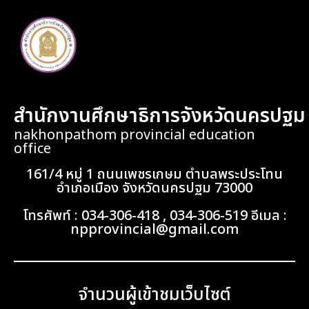
สำนักงานศึกษาธิการจังหวัดนครปฐม
nakhonpathom provincial education
office
161/4 หมู่ 1 ถนนเพชรเกษม ตำบลพระประโทน
อำเภอเมือง จังหวัดนครปฐม 73000
โทรศัพท์ : 034-306-418 , 034-306-519 อีเมล :
npprovincial@gmail.com
จำนวนผู้เข้าชมเว็บไซต์