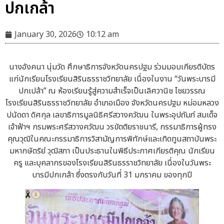
ปกเกล้า
January 30, 2026
10:12 am
นางอังคนา นุ่มวัด ศึกษาธิการจังหวัดนครปฐม ร่วมมอบเกียรติบัตร
แก่นักเรียนโรงเรียนสิรินธรราชวิทยาลัย เนื่องในงาน “วันพระบารมี
ปกเปล้า” ณ ห้องเรียนรู้สู่ความสำเร็จเป็นเลิศวานิช ไชยวรรณ
โรงเรียนสิรินธรราชวิทยาลัย อำเภอเมือง จังหวัดนครปฐม หม่อมหลวง
ปนัดดา ดิศกุล เลขาธิการมูลนิธิศรีสวางควัฒน ในพระอุปถัมภ์ สมเด็จ
เจ้าฟ้าฯ กรมพระศรีสวางควัฒน วรขัตติยราชนารี, กรรมาธิการผู้ทรง
คุณวุฒิในคณะกรรมาธิการวิสามัญการพิทักษ์และเทิดทูนสถาบันพระ
มหากษัตริย์ วุฒิสภา เป็นประธานในพิธีประกาศเกียรติคุณ นักเรียน
ครู และบุคลากรของโรงเรียนสิรินธรราชวิทยาลัย เนื่องในวันพระ
บารมีปกเกล้า ซึ่งตรงกับวันที่ 31 มกราคม ของทุกปี