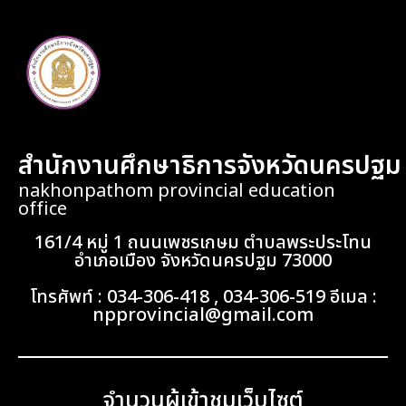
สำนักงานศึกษาธิการจังหวัดนครปฐม
nakhonpathom provincial education
office
161/4 หมู่ 1 ถนนเพชรเกษม ตำบลพระประโทน
อำเภอเมือง จังหวัดนครปฐม 73000
โทรศัพท์ : 034-306-418 , 034-306-519 อีเมล :
npprovincial@gmail.com
จำนวนผู้เข้าชมเว็บไซต์