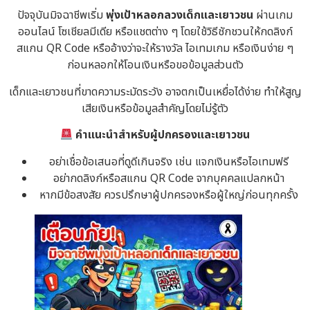
ปัจจุบันมิจฉาชีพเริ่ม
พุ่งเป้าหลอกลวงเด็กและเยาวชน
ผ่านเกม
ออนไลน์ โซเชียลมีเดีย หรือแชตต่าง ๆ โดยใช้วิธีชักชวนให้กดลิงก์
สแกน QR Code หรืออ้างว่าจะให้รางวัล ไอเทมเกม หรือเงินง่าย ๆ
ก่อนหลอกให้โอนเงินหรือขอข้อมูลส่วนตัว
เด็กและเยาวชนที่ขาดความระมัดระวัง อาจตกเป็นเหยื่อได้ง่าย ทำให้สูญ
เสียเงินหรือข้อมูลสำคัญโดยไม่รู้ตัว
คำแนะนำสำหรับผู้ปกครองและเยาวชน
อย่าเชื่อข้อเสนอที่ดูดีเกินจริง เช่น แจกเงินหรือไอเทมฟรี
อย่ากดลิงก์หรือสแกน QR Code จากบุคคลแปลกหน้า
หากมีข้อสงสัย ควรปรึกษาผู้ปกครองหรือผู้ใหญ่ก่อนทุกครั้ง