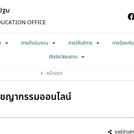
รปฐม
UCATION OFFICE
น
การดำเนินงาน
การให้บริการ
การป้องกัน
ติดต่อ/สอบถาม
หน้าแรก
นอาชญากรรมออนไลน์
์
#ศธจนครปฐม
แชร์ข่าวสา