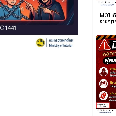
MOI เตื
อาชญาก