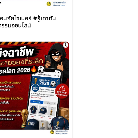
อนภัยไซเบอร์ #รู้เท่าทัน
รรมออนไลน์