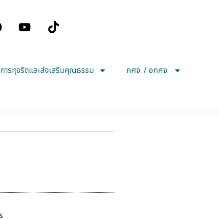
การทุจริตและส่งเสริมคุณธรรม
กศจ. / อกศจ.
ร