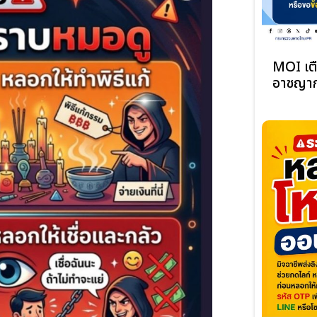
MOI เตื
อาชญาก