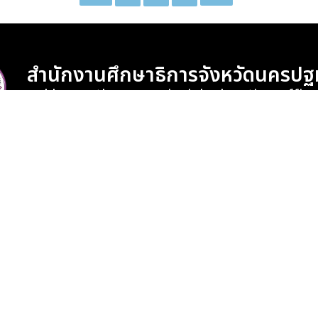
สำนักงานศึกษาธิการจังหวัดนครปฐ
nakhonpathom provincial education office
เกษม ตำบลพระประโทน อำเภอเมือง จังหวัดนครปฐม 730
418 , 034-306-519 อีเมล : npprovincial@gmail.com
จำนวนผู้เข้าชมเว็บไซต์
160740
All Copyright reserved