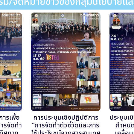
รรม/จดหมายข่าวของกลุ่มนโยบายแ
การเพื่อ
การประชุมเชิงปฏิบัติการ
ประชุมเช
การจัดทำ
“การจัดทำตัวชี้วัดและการ
กำหนด
ะทิศทาง
ใช้ประโยชน์จากสารสนเทศ
เคลื่อ